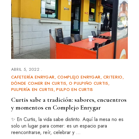
ABRIL 5, 2022
CAFETERÍA ENRYGAR
COMPLEJO ENRYGAR
CRITERIO
DÓNDE COMER EN CURTIS
O PULPIÑO CURTIS
PULPERÍA EN CURTIS
PULPO EN CURTIS
Curtis sabe a tradición: sabores, encuentros
y momentos en Complejo Enrygar
✨ En Curtis, la vida sabe distinto. Aquí la mesa no es
solo un lugar para comer: es un espacio para
reencontrarse, reír, celebrar y …