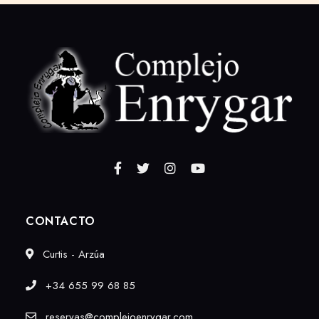
CONTACTO
Curtis - Arzúa
+34 655 99 68 85
reservas@complejoenrygar.com